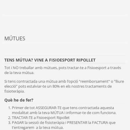
MÚTUES
TENS MÚTUA? VINE A FISIOESPORT RIPOLLET
Tot i NO treballar amb mútues, pots tractar-te a Fisioesport a través
de la teva mútua.
Si tens contractada una mútua amb l’opció “reemborsament” o “lliure
elecció” pots estalviar-te un 80% en els nostres tractaments de
fisioteràpia.
Què he de fer?
Primer de tot ASSEGURAR-TE que tens contractada aquesta
modalitat amb la teva MÚTUA i informar-te de com funciona.
TRACTAR-TE a Fisioesport Ripollet
PAGAR la sessió de fisioteràpia i PRESENTAR la FACTURA que
t’entregarem a la teva mútua.