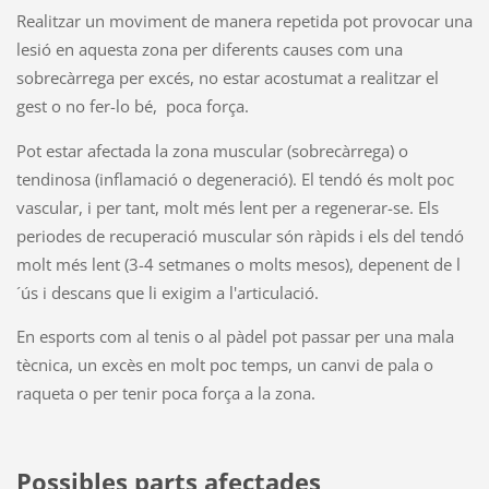
Realitzar un moviment de manera repetida pot provocar una
lesió en aquesta zona per diferents causes com una
sobrecàrrega per excés, no estar acostumat a realitzar el
gest o no fer-lo bé, poca força.
Pot estar afectada la zona muscular (sobrecàrrega) o
tendinosa (inflamació o degeneració). El tendó és molt poc
vascular, i per tant, molt més lent per a regenerar-se. Els
periodes de recuperació muscular són ràpids i els del tendó
molt més lent (3-4 setmanes o molts mesos), depenent de l
´ús i descans que li exigim a l'articulació.
En esports com al tenis o al pàdel pot passar per una mala
tècnica, un excès en molt poc temps, un canvi de pala o
raqueta o per tenir poca força a la zona.
Possibles parts afectades