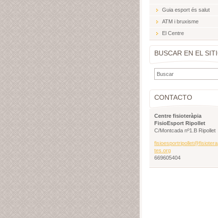
Guia esport és salut
ATM i bruxisme
El Centre
BUSCAR EN EL SIT
CONTACTO
Centre fisioteràpia
FisioEsport Ripollet
C/Montcada nº1.B Ripollet
fisioesp
ortripol
let@fisi
oter
tes.org
669605404