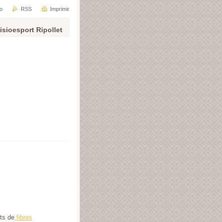
io
RSS
Imprimir
isioesport Ripollet
nts de
fibres