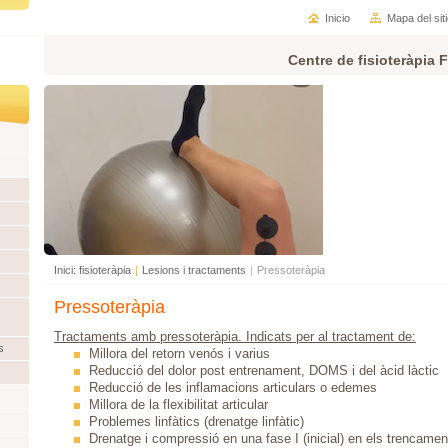
Inicio
Mapa del sit
Centre de fisioteràpia F
Inici: fisioteràpia
|
Lesions i tractaments
|
Pressoteràpia
Pressoteràpia
Tractaments amb pressoteràpia. Indicats per al tractament de:
s
Millora del retorn venós i varius
Reducció del dolor post entrenament, DOMS i del àcid làctic
Reducció de les inflamacions articulars o edemes
Millora de la flexibilitat articular
Problemes linfàtics (drenatge linfàtic)
Drenatge i compressió en una fase I (inicial) en els trencame