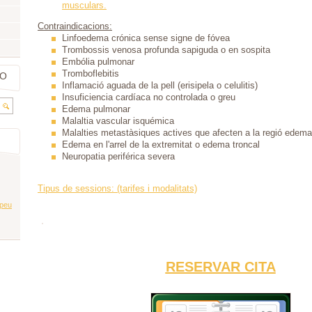
musculars.
Contraindicacions:
Linfoedema crónica sense signe de fóvea
Trombossis venosa profunda sapiguda o en sospita
Embólia pulmonar
Tromboflebitis
IO
Inflamació aguada de la pell (erisipela o celulitis)
Insuficiencia cardíaca no controlada o greu
Edema pulmonar
Malaltia vascular isquémica
Malalties metastàsiques actives que afecten a la regió edem
Edema en l'arrel de la extremitat o edema troncal
Neuropatia periférica severa
Tipus de sessions: (tarifes i modalitats)
apeu
RESERVAR CITA