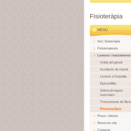
Fisioteràpia
MENÚ
Inici: fisioteràpia
Fisioterapeuta
Lesions i tractaments
Unitat del genoll
Accidents de trànsit
Lesions a l'espatlla
Epicondilitis
Sobrecàrregues
musculars
Trencaments de fibre
Pressoteràpia
Preus i ofertes
Reservar cita
Contacte